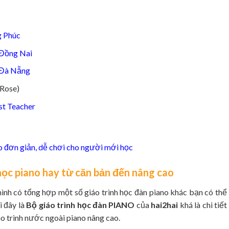
g Phúc
 Đồng Nai
n Đà Nẵng
 Rose)
st Teacher
 đơn giản, dễ chơi cho người mới học
học piano hay từ căn bản đến nâng cao
ình có tổng hợp một số giáo trình học đàn piano khác bạn có thể
i đây là
Bộ giáo trình học đàn PIANO
của
hai2hai
khá là chi tiết
o trình nước ngoài piano nâng cao.