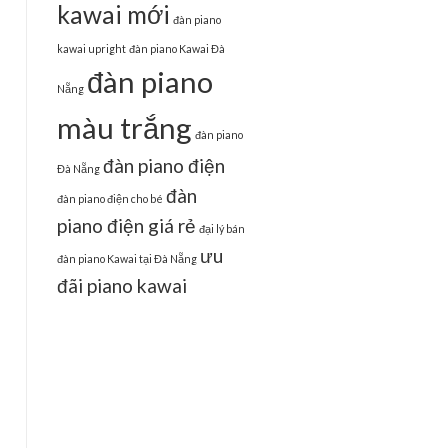
kawai mới
đàn piano
kawai upright
đàn piano Kawai Đà
đàn piano
Nẵng
màu trắng
đàn piano
đàn piano điện
Đà Nẵng
đàn
đàn piano điện cho bé
piano điện giá rẻ
đại lý bán
ưu
đàn piano Kawai tại Đà Nẵng
đãi piano kawai