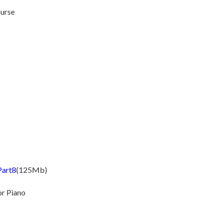
ourse
Part8
(125Mb)
r Piano