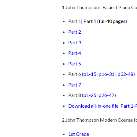
1.John Thompson’s Easiest Piano C
Part 1
|
Part 1
(
full 40 pages
)
Part 2
Part 3
Part 4
Part 5
Part 6 (
p1-15
|
p16-31
|
p32-48
)
Part 7
Part 8 (
p1-25
|
p26-47
)
Download all-in-one file: Part 1-
2.John Thompson Modern Course fo
1st Grade