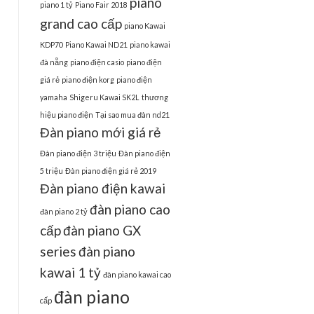
piano
piano 1 tỷ
Piano Fair 2018
grand cao cấp
piano Kawai
KDP70
Piano Kawai ND21
piano kawai
đà nẵng
piano điện casio
piano điện
giá rẻ
piano điện korg
piano điện
yamaha
Shigeru Kawai SK2L
thương
hiệu piano điện
Tại sao mua đàn nd21
Đàn piano mới giá rẻ
Đàn piano điện 3 triệu
Đàn piano điện
5 triệu
Đàn piano điện giá rẻ 2019
Đàn piano điện kawai
đàn piano cao
đàn piano 2 tỷ
cấp
đàn piano GX
series
đàn piano
kawai 1 tỷ
đàn piano kawai cao
đàn piano
cấp