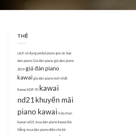
THẺ
cách sử dụng pedal piano
gia các loại
đàn piano
Giá đàn piano
giá đàn piano
giá đàn piano
2019
kawai
giá đàn piano mới nhất
kawai
Kawai KDP-70
nd21
khuyến mãi
piano kawai
lí do chọn
kawai nd21
mua đàn piano Kawai Đà
Nẵng
mua đàn piano điện cho bé