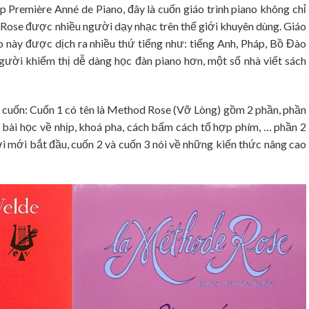
 Première Anné de Piano, đây là cuốn giáo trình piano không chỉ
Rose được nhiều người dạy nhạc trên thế giới khuyên dùng. Giáo
 này được dịch ra nhiều thứ tiếng như: tiếng Anh, Pháp, Bồ Đào
gười khiếm thị dễ dàng học đàn piano hơn, một số nhà viết sách
cuốn: Cuốn 1 có tên là Method Rose (Vỡ Lòng) gồm 2 phần, phần
n, bài học về nhịp, khoá pha, cách bấm cách tổ hợp phím, … phần 2
ời mới bắt đầu, cuốn 2 và cuốn 3 nói về những kiến thức nâng cao