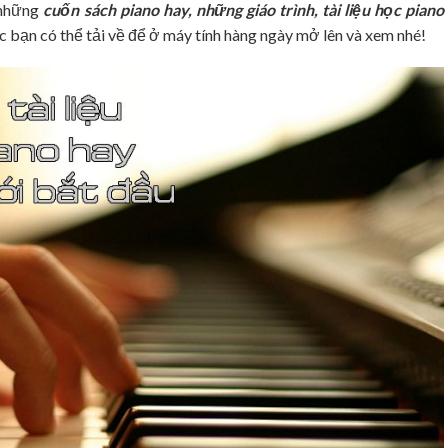
 những
cuốn sách piano hay, những giáo trình, tài liệu học piano
ác bạn có thể tải về để ở máy tính hàng ngày mở lên và xem nhé!