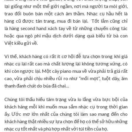
lại giống như một thế giới ngầm, nơi mà người ta môi giới,
trao đổi buôn bán một cách âm thầm. Nhạc cụ hầu hết là
hàng cũ được tân trang, mua đi bán lại. Tốt lắm cũng chỉ
là hàng second hand xách tay về từ những chuyến công tác
hoặc qua ngõ phi mậu dịch dưới dạng quà biếu từ bà con
Việt kiều gửi về.
Vì thế, khách hàng có rất ít cơ hội đễ lựa chọn trong khi giá
nhạc cụ lại rất cao mà chất lượng lại không tương xứng, có
khi còn ngược lại. Một cây piano mua về vừa phải trả giá rất
cao, vừa phải chịu nhiều rủi ro như “mối mọt”, tuột dây, âm
thanh đanh chát do búa đã chai…
Chúng tôi thấu hiểu tâm trạng vừa lo lắng vừa bực bội của
khách hàng mỗi khi muốn mua sắm nhạc cụ trong thời gian
ấy. Ước mơ lớn nhất của chúng tôi làm sao mang đến cho
khách hàng thật nhiều sự lựa chọn để họ có thể sở hữu những
nhạc cụ tốt nhất và phù hợp nhất với túi tiền của họ.