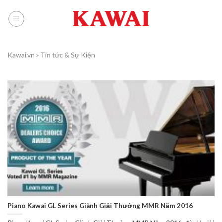
Skip
to
content
Kawai.vn
Tin tức & Sự Kiện
>
Piano Kawai GL Series Giành Giải Thưởng MMR Năm 2016