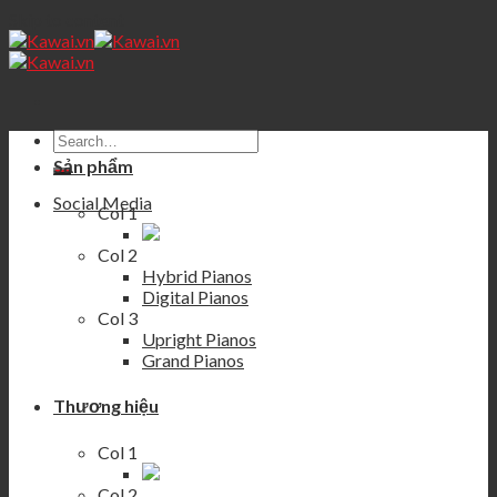
Skip to content
Sản phẩm
Social Media
Col 1
Col 2
Hybrid Pianos
Digital Pianos
Col 3
Upright Pianos
Grand Pianos
Thương hiệu
Col 1
Col 2