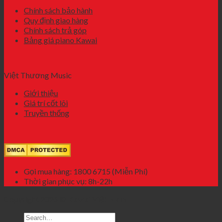
Chính sách bảo hành
Quy định giao hàng
Chính sách trả góp
Bảng giá piano Kawai
Việt Thương Music
Giới thiệu
Giá trí cốt lõi
Truyền thống
Gọi mua hàng: 1800 6715 (Miễn Phí)
Thời gian phục vụ: 8h-22h
Copyright 2026 ©
Kawai Việt Nam