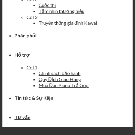
Cuộc thi
Tầm nhìn thương hiệu
Col 3
Truyền thống gia đình Kawai
Phân phối
Hỗ trợ
Col 1
Chính sách bảo hành
Quy Định Giao Hàng
Mua Đàn Piano Trả Góp
Tin tức & Sự Kiện
Tư vấn
Kawai.vn
>
kawai nd21