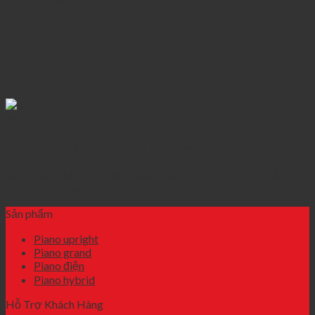
học...
Khám phá từng chi tiết trên đàn piano Kawai ND-21
Cùng Việt Thương Music khám phá những chi tiết nổi bật trên
đàn piano Kawai...
Sản phẩm
Piano upright
Piano grand
Piano điện
Piano hybrid
Hỗ Trợ Khách Hàng