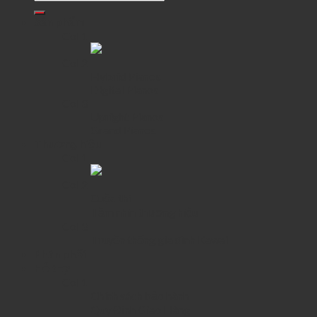
Sản phẩm
Col 1
Col 2
Hybrid Pianos
Digital Pianos
Col 3
Upright Pianos
Grand Pianos
Thương hiệu
Col 1
Col 2
Cuộc thi
Tầm nhìn thương hiệu
Col 3
Truyền thống gia đình Kawai
Phân phối
Hỗ trợ
Col 1
Chính sách bảo hành
Quy Định Giao Hàng