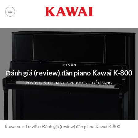
Skip
to
content
TƯ VẤN
Đánh giá (review) đàn piano Kawai K-800
POSTED ON
11 THÁNG 5, 2018
BY
NGUYỄN SANG
Kawai.vn
Tư vấn
Đánh giá (review) đàn piano Kawai K-800
>
>