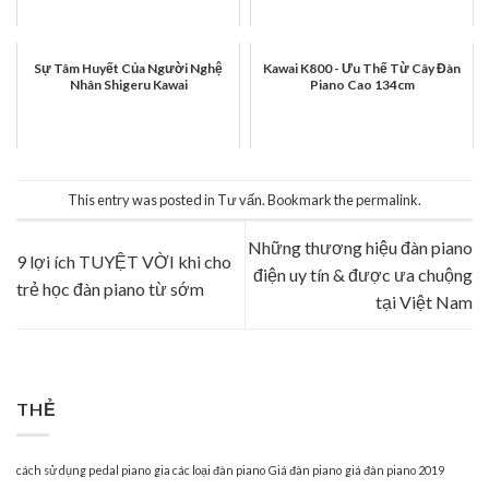
Sự Tâm Huyết Của Người Nghệ
Kawai K800 - Ưu Thế Từ Cây Đàn
Nhân Shigeru Kawai
Piano Cao 134cm
This entry was posted in
Tư vấn
. Bookmark the
permalink
.
Những thương hiệu đàn piano
9 lợi ích TUYỆT VỜI khi cho
điện uy tín & được ưa chuộng
trẻ học đàn piano từ sớm
tại Việt Nam
THẺ
cách sử dụng pedal piano
gia các loại đàn piano
Giá đàn piano
giá đàn piano 2019