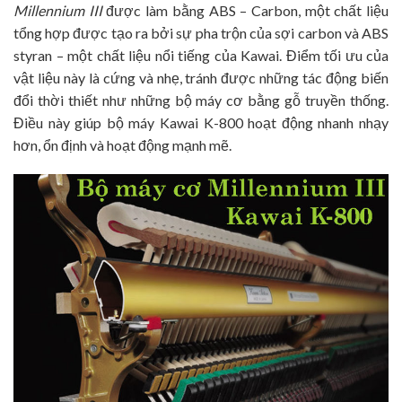
Millennium III
được làm bằng ABS – Carbon, một chất liệu
tổng hợp được tạo ra bởi sự pha trộn của sợi carbon và ABS
styran – một chất liệu nổi tiếng của Kawai. Điểm tối ưu của
vật liệu này là cứng và nhẹ, tránh được những tác động biến
đổi thời thiết như những bộ máy cơ bằng gỗ truyền thống.
Điều này giúp bộ máy Kawai K-800 hoạt động nhanh nhạy
hơn, ổn định và hoạt động mạnh mẽ.