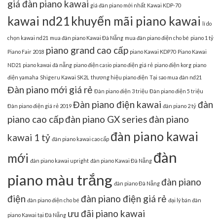
giá đàn piano kawai
giá đàn piano mới nhất
Kawai KDP-70
kawai nd21
khuyến mãi piano kawai
lí do
chọn kawai nd21
mua đàn piano Kawai Đà Nẵng
mua đàn piano điện cho bé
piano 1 tỷ
piano grand cao cấp
Piano Fair 2018
piano Kawai KDP70
Piano Kawai
ND21
piano kawai đà nẵng
piano điện casio
piano điện giá rẻ
piano điện korg
piano
điện yamaha
Shigeru Kawai SK2L
thương hiệu piano điện
Tại sao mua đàn nd21
Đàn piano mới giá rẻ
Đàn piano điện 3 triệu
Đàn piano điện 5 triệu
Đàn piano điện kawai
đàn
Đàn piano điện giá rẻ 2019
đàn piano 2 tỷ
piano cao cấp
đàn piano GX series
đàn piano
đàn piano kawai
kawai 1 tỷ
đàn piano kawai cao cấp
đàn
mới
đàn piano kawai upright
đàn piano Kawai Đà Nẵng
piano màu trắng
đàn piano
đàn piano Đà Nẵng
điện
đàn piano điện giá rẻ
đàn piano điện cho bé
đại lý bán đàn
ưu đãi piano kawai
piano Kawai tại Đà Nẵng