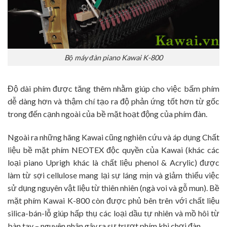
Bộ máy đàn piano Kawai K-800
Độ dài phím được tăng thêm nhằm giúp cho việc bấm phím
dễ dàng hơn và thậm chí tạo ra độ phản ứng tốt hơn từ gốc
trong đến cạnh ngoài của bề mặt hoạt động của phím đàn.
Ngoài ra những hãng Kawai cũng nghiên cứu và áp dụng Chất
liệu bề mặt phím NEOTEX độc quyền của Kawai (khác các
loại piano Uprigh khác là chất liệu phenol & Acrylic) được
làm từ sợi cellulose mang lại sự láng mịn và giảm thiểu việc
sử dụng nguyên vật liệu từ thiên nhiên (ngà voi và gỗ mun). Bề
mặt phím Kawai K-800 còn được phủ bên trên với chất liệu
silica-bán-lỗ giúp hấp thụ các loại dầu tự nhiên và mồ hôi từ
bàn tay – nguyên nhân gây ra sự trượt phím khi chơi đàn.