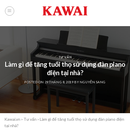
Skip
to
content
TƯ VẤN
Làm gì để tăng tuổi thọ sử dụng đàn piano
điện tại nhà?
POSTED ON
29 THÁNG 8, 2019
BY
NGUYỄN SANG
Kawai.vn
Tư vấn
Làm gì để tăng tuổi thọ sử dụng đàn piano điện
>
>
tại nhà?