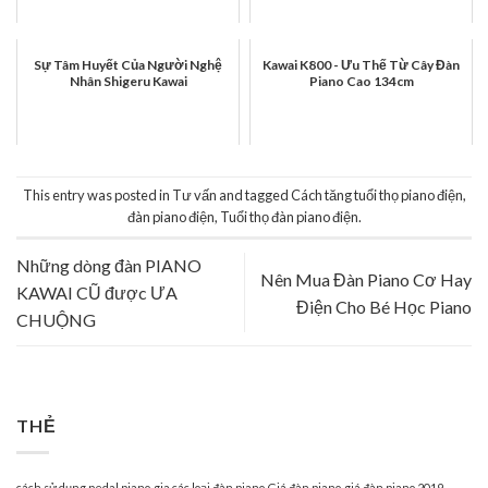
Sự Tâm Huyết Của Người Nghệ
Kawai K800 - Ưu Thế Từ Cây Đàn
Nhân Shigeru Kawai
Piano Cao 134cm
This entry was posted in
Tư vấn
and tagged
Cách tăng tuổi thọ piano điện
,
đàn piano điện
,
Tuổi thọ đàn piano điện
.
Những dòng đàn PIANO
Nên Mua Đàn Piano Cơ Hay
KAWAI CŨ được ƯA
Điện Cho Bé Học Piano
CHUỘNG
THẺ
cách sử dụng pedal piano
gia các loại đàn piano
Giá đàn piano
giá đàn piano 2019