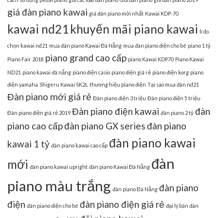
giá đàn piano kawai
giá đàn piano mới nhất
Kawai KDP-70
kawai nd21
khuyến mãi piano kawai
lí do
chọn kawai nd21
mua đàn piano Kawai Đà Nẵng
mua đàn piano điện cho bé
piano 1 tỷ
piano grand cao cấp
Piano Fair 2018
piano Kawai KDP70
Piano Kawai
ND21
piano kawai đà nẵng
piano điện casio
piano điện giá rẻ
piano điện korg
piano
điện yamaha
Shigeru Kawai SK2L
thương hiệu piano điện
Tại sao mua đàn nd21
Đàn piano mới giá rẻ
Đàn piano điện 3 triệu
Đàn piano điện 5 triệu
Đàn piano điện kawai
đàn
Đàn piano điện giá rẻ 2019
đàn piano 2 tỷ
piano cao cấp
đàn piano GX series
đàn piano
đàn piano kawai
kawai 1 tỷ
đàn piano kawai cao cấp
đàn
mới
đàn piano kawai upright
đàn piano Kawai Đà Nẵng
piano màu trắng
đàn piano
đàn piano Đà Nẵng
điện
đàn piano điện giá rẻ
đàn piano điện cho bé
đại lý bán đàn