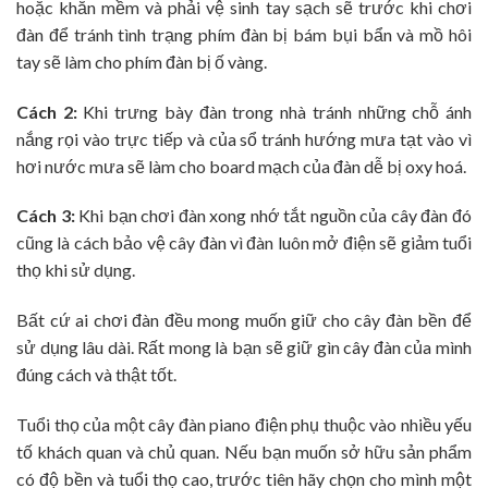
hoặc khăn mềm và phải vệ sinh tay sạch sẽ trước khi chơi
đàn để tránh tình trạng phím đàn bị bám bụi bẩn và mồ hôi
tay sẽ làm cho phím đàn bị ố vàng.
Cách 2:
Khi trưng bày đàn trong nhà tránh những chỗ ánh
nắng rọi vào trực tiếp và của sổ tránh hướng mưa tạt vào vì
hơi nước mưa sẽ làm cho board mạch của đàn dễ bị oxy hoá.
Cách 3:
Khi bạn chơi đàn xong nhớ tắt nguồn của cây đàn đó
cũng là cách bảo vệ cây đàn vì đàn luôn mở điện sẽ giảm tuổi
thọ khi sử dụng.
Bất cứ ai chơi đàn đều mong muốn giữ cho cây đàn bền để
sử dụng lâu dài. Rất mong là bạn sẽ giữ gìn cây đàn của mình
đúng cách và thật tốt.
Tuổi thọ của một cây đàn piano điện phụ thuộc vào nhiều yếu
tố khách quan và chủ quan. Nếu bạn muốn sở hữu sản phẩm
có độ bền và tuổi thọ cao, trước tiên hãy chọn cho mình một