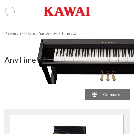
Skip
to
content
Kawai.vn
Hybrid Pianos
AnyTime X2
>
>
AnyTime X2
Compare