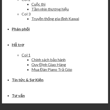
Cuộc thi
Tầm nhìn thương hiệu
Col 3
Truyền thống gia đình Kawai
Phân phối
Hỗ trợ
Col 1
Chính sách bảo hành
Quy Định Giao Hàng
Mua Đàn Piano Trả Góp
Tin tức & Sự Kiện
Tư vấn
Kawai.vn
>
Đàn piano Kawai cũ được ưa chuộng