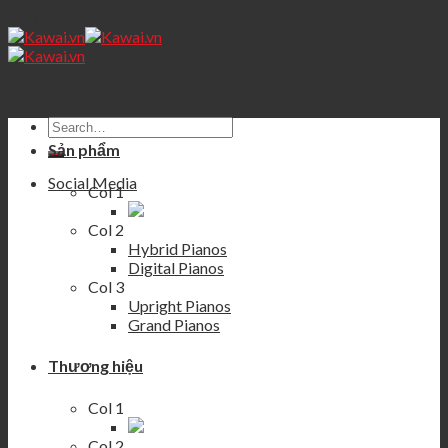
Skip to content
Sản phẩm
Social Media
Col 1
Col 2
Hybrid Pianos
Digital Pianos
Col 3
Upright Pianos
Grand Pianos
Thương hiệu
Col 1
Col 2