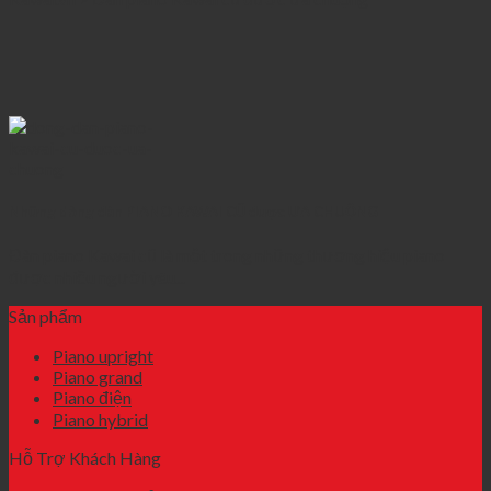
Những dòng đàn PIANO KAWAI CŨ được ƯA CHUỘNG
Đàn piano Kawai cũ là một trong những thương hiệu piano
được nhiều người yêu...
Sản phẩm
Piano upright
Piano grand
Piano điện
Piano hybrid
Hỗ Trợ Khách Hàng