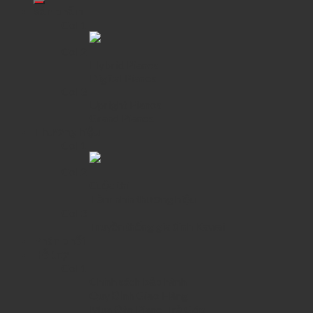
Sản phẩm
Col 1
Col 2
Hybrid Pianos
Digital Pianos
Col 3
Upright Pianos
Grand Pianos
Thương hiệu
Col 1
Col 2
Cuộc thi
Tầm nhìn thương hiệu
Col 3
Truyền thống gia đình Kawai
Phân phối
Hỗ trợ
Col 1
Chính sách bảo hành
Quy Định Giao Hàng
Mua Đàn Piano Trả Góp