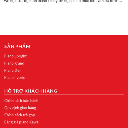
Để học tốt bộ môn piano thì người học piano phải biết & hiểu được...
SẢN PHẨM
Piano upright
Piano grand
Piano điện
Piano hybrid
HỖ TRỢ KHÁCH HÀNG
Chính sách bảo hành
Quy định giao hàng
Chính sách trả góp
Bảng giá piano Kawai